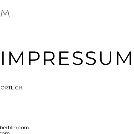
IMPRESSU
ORTLICH:
uberfilm.com
.com